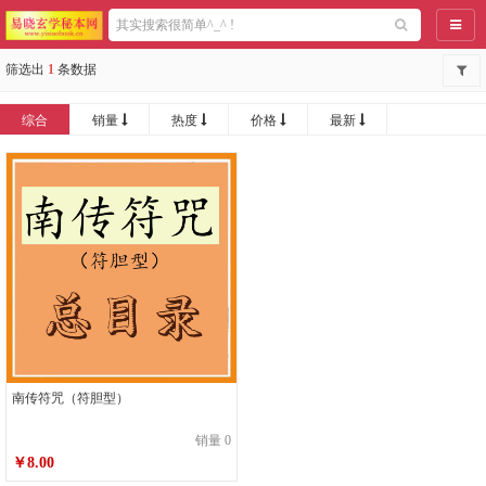
导航
筛选出
1
条数据
综合
销量
热度
价格
最新
南传符咒（符胆型）
销量 0
￥8.00