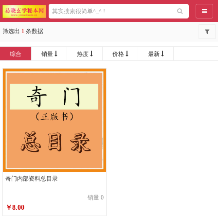
导航
筛选出
1
条数据
综合
销量
热度
价格
最新
奇门内部资料总目录
销量 0
￥8.00